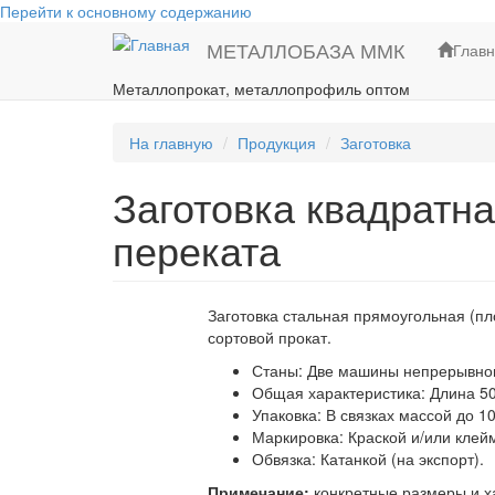
Перейти к основному содержанию
МЕТАЛЛОБАЗА ММК
Глав
Металлопрокат, металлопрофиль оптом
На главную
Продукция
Заготовка
Заготовка квадратн
переката
Заготовка стальная прямоугольная (пл
сортовой прокат.
Станы: Две машины непрерывного
Общая характеристика: Длина 50
Упаковка: В связках массой до 10
Маркировка: Краской и/или клей
Обвязка: Катанкой (на экспорт).
Примечание:
конкретные размеры и х