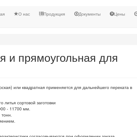
ная
О нас
Продукция
Документы
Цены
ая и прямоугольная для
оская) или квадратная применяется для дальнейшего переката в
 литья сортовой заготовки
00 - 11700 мм.
 тонн.
мением.
арактеристики согласовываются при оформлении заказа.