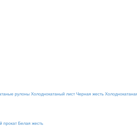
атаные рулоны
Холоднокатаный лист
Черная жесть
Холоднокатана
й прокат
Белая жесть