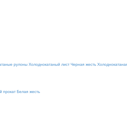
атаные рулоны
Холоднокатаный лист
Черная жесть
Холоднокатана
й прокат
Белая жесть