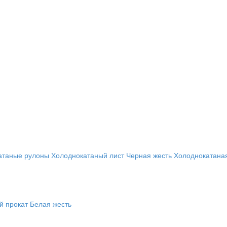
атаные рулоны
Холоднокатаный лист
Черная жесть
Холоднокатана
й прокат
Белая жесть